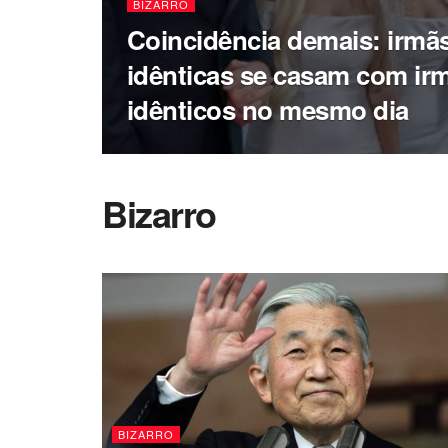
BIZARRO
Coincidência demais: irm
idênticas se casam com i
idênticos no mesmo dia
Bizarro
BIZARRO