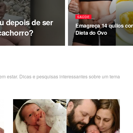
SAÚDE
u depois de ser
Emagreça 14 quilos co
 cachorro?
Dieta do Ovo
bem estar. Dicas e pesquisas interessantes sobre um tema