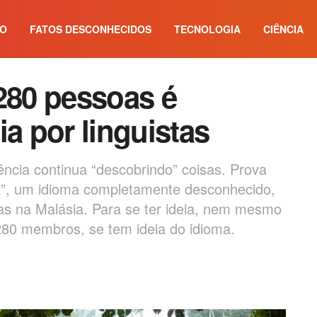
IO
FATOS DESCONHECIDOS
TECNOLOGIA
CIÊNCIA
280 pessoas é
ia por linguistas
ncia continua “descobrindo” coisas. Prova
ek”, um idioma completamente desconhecido,
as na Malásia. Para se ter ideia, nem mesmo
280 membros, se tem ideia do idioma.
]