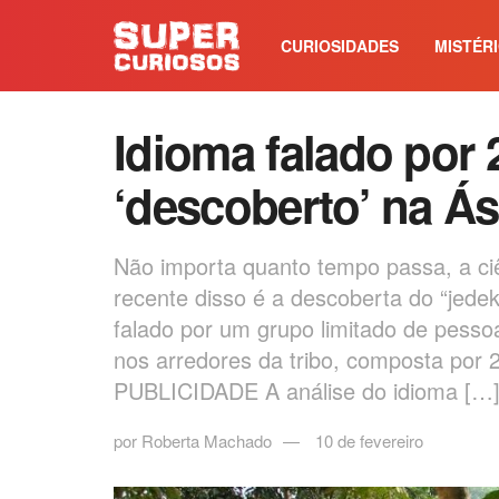
CURIOSIDADES
MISTÉR
Idioma falado por 
‘descoberto’ na Ás
Não importa quanto tempo passa, a ciê
recente disso é a descoberta do “jed
falado por um grupo limitado de pesso
nos arredores da tribo, composta por 
PUBLICIDADE A análise do idioma […
por
Roberta Machado
10 de fevereiro