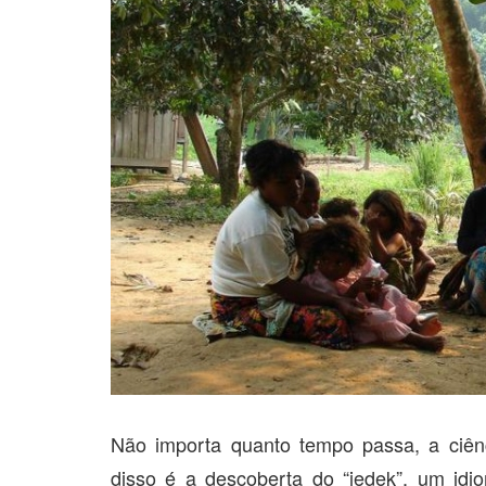
Não importa quanto tempo passa, a ciênc
disso é a descoberta do “jedek”, um id