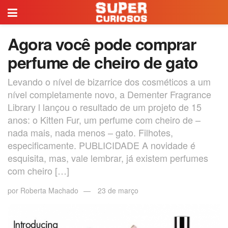
Agora você pode comprar
perfume de cheiro de gato
Levando o nível de bizarrice dos cosméticos a um
nível completamente novo, a Dementer Fragrance
Library l lançou o resultado de um projeto de 15
anos: o Kitten Fur, um perfume com cheiro de –
nada mais, nada menos – gato. Filhotes,
especificamente. PUBLICIDADE A novidade é
esquisita, mas, vale lembrar, já existem perfumes
com cheiro […]
por
Roberta Machado
23 de março