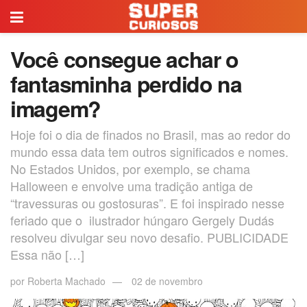
Você consegue achar o
fantasminha perdido na
imagem?
Hoje foi o dia de finados no Brasil, mas ao redor do
mundo essa data tem outros significados e nomes.
No Estados Unidos, por exemplo, se chama
Halloween e envolve uma tradição antiga de
“travessuras ou gostosuras”. E foi inspirado nesse
feriado que o ilustrador húngaro Gergely Dudás
resolveu divulgar seu novo desafio. PUBLICIDADE
Essa não […]
por
Roberta Machado
02 de novembro