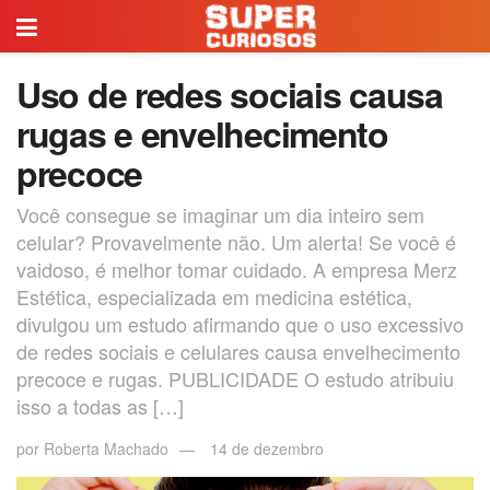
Uso de redes sociais causa
rugas e envelhecimento
precoce
Você consegue se imaginar um dia inteiro sem
celular? Provavelmente não. Um alerta! Se você é
vaidoso, é melhor tomar cuidado. A empresa Merz
Estética, especializada em medicina estética,
divulgou um estudo afirmando que o uso excessivo
de redes sociais e celulares causa envelhecimento
precoce e rugas. PUBLICIDADE O estudo atribuiu
isso a todas as […]
por
Roberta Machado
14 de dezembro