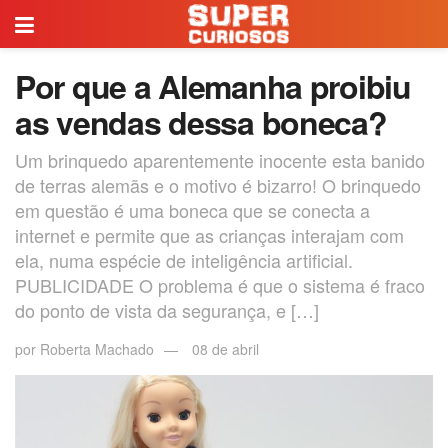
Por que a Alemanha proibiu
as vendas dessa boneca?
Um brinquedo aparentemente inocente esta banido
de terras alemãs e o motivo é bizarro! O brinquedo
em questão é uma boneca que se conecta a
internet e permite que as crianças interajam com
ela, numa espécie de inteligência artificial.
PUBLICIDADE O problema é que o sistema é fraco
do ponto de vista da segurança, e […]
por
Roberta Machado
08 de abril