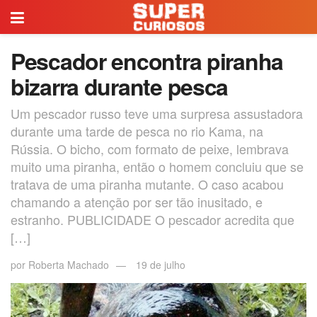
Pescador encontra piranha
bizarra durante pesca
Um pescador russo teve uma surpresa assustadora
durante uma tarde de pesca no rio Kama, na
Rússia. O bicho, com formato de peixe, lembrava
muito uma piranha, então o homem concluiu que se
tratava de uma piranha mutante. O caso acabou
chamando a atenção por ser tão inusitado, e
estranho. PUBLICIDADE O pescador acredita que
[…]
por
Roberta Machado
19 de julho