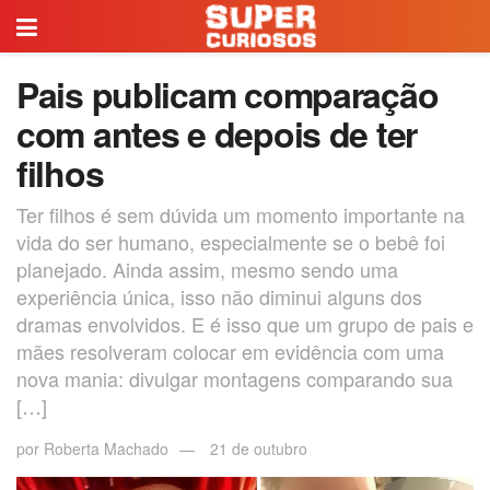
Pais publicam comparação
com antes e depois de ter
filhos
Ter filhos é sem dúvida um momento importante na
vida do ser humano, especialmente se o bebê foi
planejado. Ainda assim, mesmo sendo uma
experiência única, isso não diminui alguns dos
dramas envolvidos. E é isso que um grupo de pais e
mães resolveram colocar em evidência com uma
nova mania: divulgar montagens comparando sua
[…]
por
Roberta Machado
21 de outubro