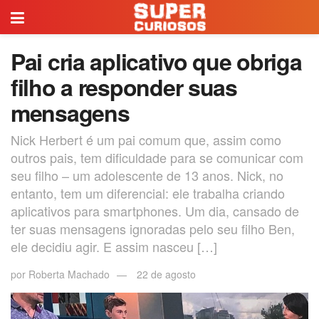
Pai cria aplicativo que obriga
filho a responder suas
mensagens
Nick Herbert é um pai comum que, assim como
outros pais, tem dificuldade para se comunicar com
seu filho – um adolescente de 13 anos. Nick, no
entanto, tem um diferencial: ele trabalha criando
aplicativos para smartphones. Um dia, cansado de
ter suas mensagens ignoradas pelo seu filho Ben,
ele decidiu agir. E assim nasceu […]
por
Roberta Machado
22 de agosto