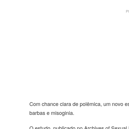
P
Com chance clara de polêmica, um novo es
barbas e misoginia.
O estudo, publicado no Archives of Sexua