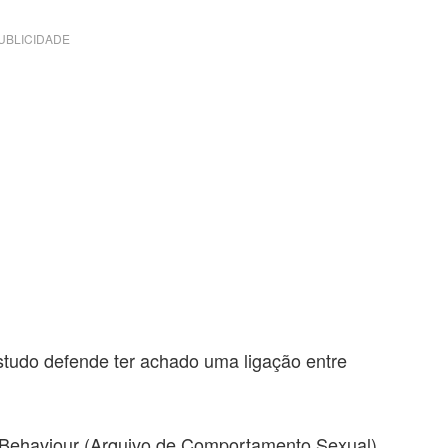
UBLICIDADE
tudo defende ter achado uma ligação entre
l Behaviour (Arquivo de Comportamento Sexual),