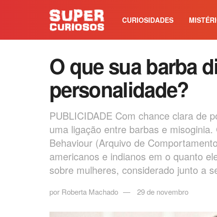
CURIOSIDADES
MISTÉR
O que sua barba di
personalidade?
PUBLICIDADE Com chance clara de po
uma ligação entre barbas e misoginia.
Behaviour (Arquivo de Comportamento
americanos e indianos em o quanto e
sobre mulheres, considerado junto a se
por
Roberta Machado
29 de novembro