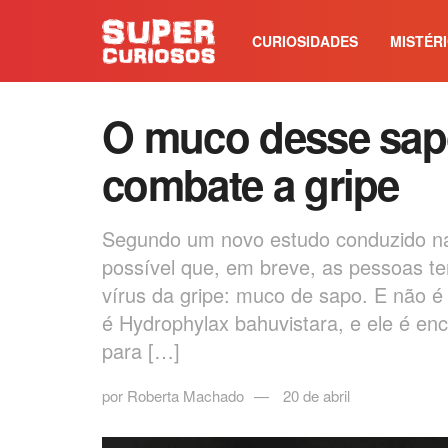
CURIOSIDADES
MISTÉR
O muco desse sapo
combate a gripe
Segundo um novo estudo conduzido na
possível que, em breve, as pessoas t
vírus da gripe: muco de sapo. E não é
é Hydrophylax bahuvistara, e ele é en
para […]
por
Roberta Machado
20 de abril