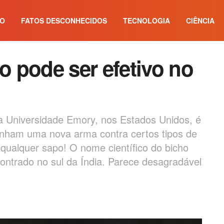
IO
FATOS DESCONHECIDOS
TECNOLOGIA
CIÊNCIA
 pode ser efetivo no
 Universidade Emory, nos Estados Unidos, é
enham uma nova arma contra certos tipos de
 qualquer sapo! O nome científico do bicho
contrado no sul da Índia. Parece desagradável