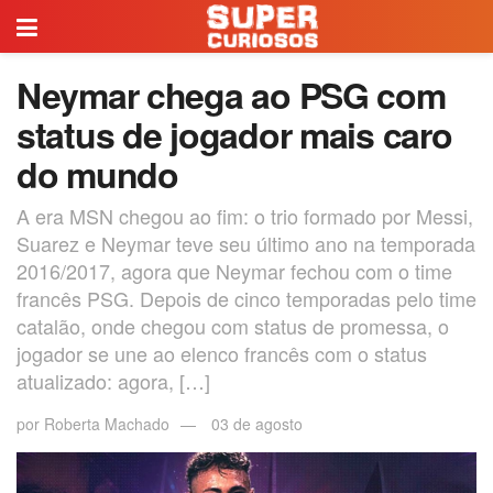
Neymar chega ao PSG com
status de jogador mais caro
do mundo
A era MSN chegou ao fim: o trio formado por Messi,
Suarez e Neymar teve seu último ano na temporada
2016/2017, agora que Neymar fechou com o time
francês PSG. Depois de cinco temporadas pelo time
catalão, onde chegou com status de promessa, o
jogador se une ao elenco francês com o status
atualizado: agora, […]
por
Roberta Machado
03 de agosto