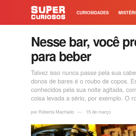
CURIOSIDADES
MISTÉR
Nesse bar, você pr
para beber
Talvez isso nunca passe pela sua cab
donos de bares é o roubo de copos. Es
conhecidos pela sua noite agitada, com
coisa levada a sério, por exemplo. O 
por
Roberta Machado
15 de março