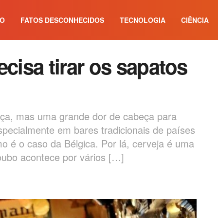
IO
FATOS DESCONHECIDOS
TECNOLOGIA
CIÊNCIA
ecisa tirar os sapatos
eça, mas uma grande dor de cabeça para
pecialmente em bares tradicionais de países
o é o caso da Bélgica. Por lá, cerveja é uma
roubo acontece por vários […]