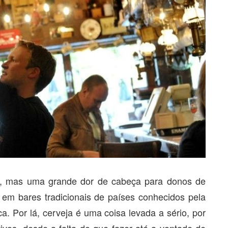
a, mas uma grande dor de cabeça para donos de
em bares tradicionais de países conhecidos pela
a. Por lá, cerveja é uma coisa levada a sério, por
vos, desde a falta do que fazer até a vontade de