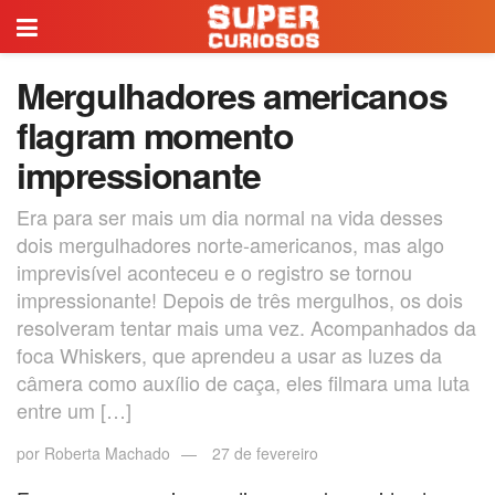
Mergulhadores americanos
flagram momento
impressionante
Era para ser mais um dia normal na vida desses
dois mergulhadores norte-americanos, mas algo
imprevisível aconteceu e o registro se tornou
impressionante! Depois de três mergulhos, os dois
resolveram tentar mais uma vez. Acompanhados da
foca Whiskers, que aprendeu a usar as luzes da
câmera como auxílio de caça, eles filmara uma luta
entre um […]
por
Roberta Machado
27 de fevereiro