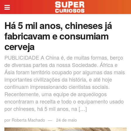
Há 5 mil anos, chineses já
fabricavam e consumiam
cerveja
PUBLICIDADE A China é, de muitas formas, berço
de diversas partes da nossa Sociedade. África e
Ásia foram território ocupado por algumas das mais
importantes civilizações da história, e até hoje
continuam impressionando cientistas sociais.
Recentemente, uma equipe de arqueólogos
encontraram a receita e todo o equipamento usado
por chineses, há 5 mil anos, na […]
por
Roberta Machado
24 de maio