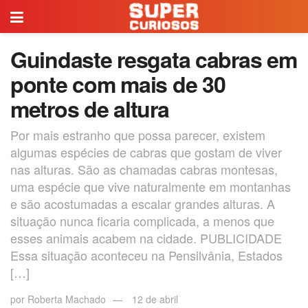
Guindaste resgata cabras em
ponte com mais de 30
metros de altura
Por mais estranho que possa parecer, existem
algumas espécies de cabras que gostam de viver
nas alturas. São as chamadas cabras montesas,
uma espécie que vive naturalmente em montanhas
e são acostumadas a escalar grandes alturas. A
situação nunca ficaria complicada, a menos que
esses animais acabem na cidade. PUBLICIDADE
Essa situação aconteceu na Pensilvânia, Estados
[…]
por
Roberta Machado
12 de abril