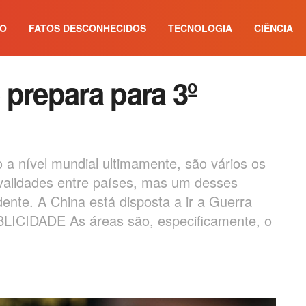
IO
FATOS DESCONHECIDOS
TECNOLOGIA
CIÊNCIA
prepara para 3º
 a nível mundial ultimamente, são vários os
ivalidades entre países, mas um desses
ente. A China está disposta a ir a Guerra
PUBLICIDADE As áreas são, especificamente, o