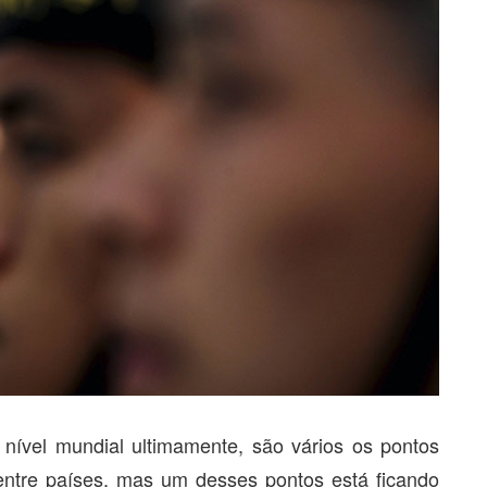
 nível mundial ultimamente, são vários os pontos
entre países, mas um desses pontos está ficando