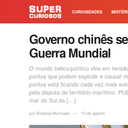
CURIOSIDADES
MISTÉR
Governo chinês se 
Guerra Mundial
O mundo bélico/político vive em tensão
pontos que podem explodir e causar r
pontos está ficando cada vez mais evid
pela disputa de território marítimo. 
mar do Sul da […]
por
Roberta Machado
15 de agosto