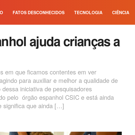
IO
FATOS DESCONHECIDOS
TECNOLOGIA
CIÊNCIA
nhol ajuda crianças a
 em que ficamos contentes em ver
 agindo para auxiliar e melhor a qualidade de
dessa iniciativa de pesquisadores
vido pelo órgão espanhol CSIC e está ainda
 significa que ainda […]