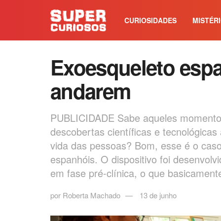
CURIOSIDADES
MISTÉR
Exoesqueleto espa
andarem
PUBLICIDADE Sabe aqueles momentos
descobertas científicas e tecnológicas
vida das pessoas? Bom, esse é o caso 
espanhóis. O dispositivo foi desenvol
em fase pré-clínica, o que basicamente
por
Roberta Machado
13 de junho