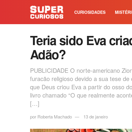
CURIOSIDADES
MISTÉR
Teria sido Eva cria
Adão?
PUBLICIDADE O norte-americano Ziony
furacão religioso devido a sua tese de 
que Deus criou Eva a partir do osso d
livro chamado “O que realmente acont
[…]
por
Roberta Machado
13 de janeiro