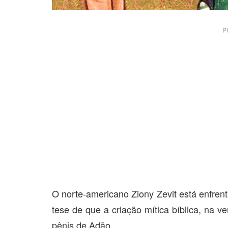
P
O norte-americano Ziony Zevit está enfren
tese de que a criação mítica bíblica, na v
pênis de Adão.