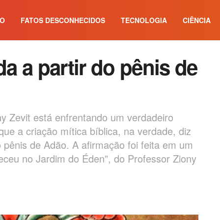
IO
FATOS DESCONHECIDOS
TECNOLOGIA
CIÊNCIA
da a partir do pênis de
 Zevit está enfrentando um verdadeiro
que a criação mítica bíblica, na verdade, diz
o pênis de Adão. A afirmação foi feita em um
eceu no Jardim do Éden”, do Professor Ziony