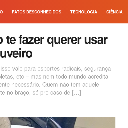
IO
FATOS DESCONHECIDOS
TECNOLOGIA
CIÊNCIA
te fazer querer usar
uveiro
 isso vale para esportes radicais, segurança
cletas, etc – mas nem todo mundo acredita
ente necessário. Quem não tem aquele
e no braço, só pro caso de […]