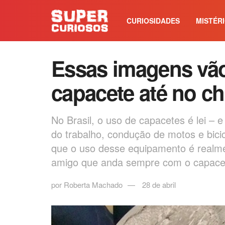
CURIOSIDADES
MISTÉR
Essas imagens vão 
capacete até no ch
No Brasil, o uso de capacetes é lei – e
do trabalho, condução de motos e bici
que o uso desse equipamento é realm
amigo que anda sempre com o capacet
por
Roberta Machado
28 de abril