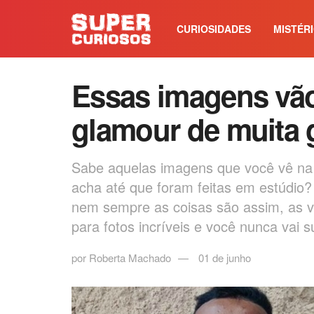
CURIOSIDADES
MISTÉR
Essas imagens vã
glamour de muita 
Sabe aquelas imagens que você vê na 
acha até que foram feitas em estúdio? 
nem sempre as coisas são assim, as v
para fotos incríveis e você nunca va
por
Roberta Machado
01 de junho