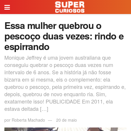
Essa mulher quebrou o
pescoço duas vezes: rindo e
espirrando
Monique Jeffrey é uma jovem australiana que
conseguiu quebrar o pescoço duas vezes num
intervalo de 6 anos. Se a história já não fosse
bizarra em si mesma, eis o complemento: ela
quebrou o pescoço, pela primeira vez, espirrando e,
depois, quebrou de novo enquanto ria. Sim,
exatamente isso! PUBLICIDADE Em 2011, ela
estava deitada […]
por
Roberta Machado
20 de maio