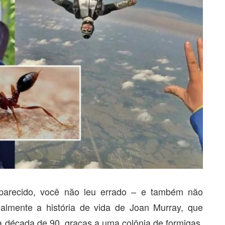
r parecido, você não leu errado – e também não
almente a história de vida de Joan Murray, que
 década de 90, graças a uma colônia de formigas.