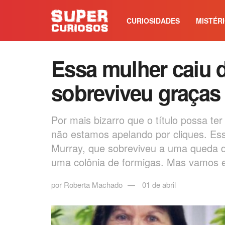
CURIOSIDADES
MISTÉR
Essa mulher caiu d
sobreviveu graças
Por mais bizarro que o título possa te
não estamos apelando por cliques. Ess
Murray, que sobreviveu a uma queda d
uma colônia de formigas. Mas vamos ex
por
Roberta Machado
01 de abril