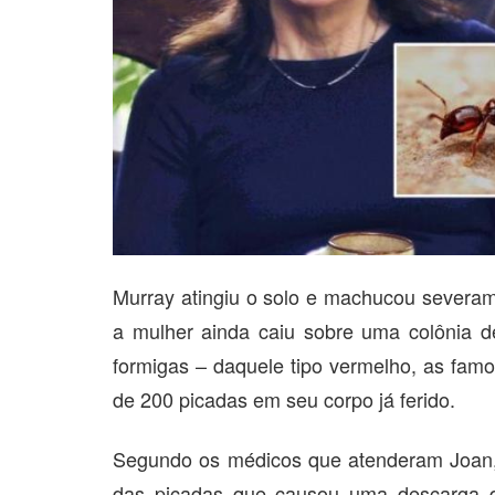
Murray atingiu o solo e machucou severame
a mulher ainda caiu sobre uma colônia d
formigas – daquele tipo vermelho, as famo
de 200 picadas em seu corpo já ferido.
Segundo os médicos que atenderam Joan, 
das picadas que causou uma descarga d