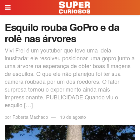
Esquilo rouba GoPro e da
rolê nas árvores
Vivi Frei é um youtuber que teve uma ideia
inusitada: ele resolveu posicionar uma gopro junto a
uma árvore na esperança de obter boas filmagens
de esquilos. O que ele não planejou foi ter sua
câmera roubada por um dos roedores. O fator
surpresa tornou o experimento ainda mais
impressionante. PUBLICIDADE Quando viu o
esquilo […]
por
Roberta Machado
13 de agosto