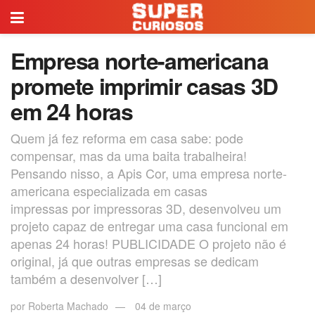
Empresa norte-americana
promete imprimir casas 3D
em 24 horas
Quem já fez reforma em casa sabe: pode
compensar, mas da uma baita trabalheira!
Pensando nisso, a Apis Cor, uma empresa norte-
americana especializada em casas
impressas por impressoras 3D, desenvolveu um
projeto capaz de entregar uma casa funcional em
apenas 24 horas! PUBLICIDADE O projeto não é
original, já que outras empresas se dedicam
também a desenvolver […]
por
Roberta Machado
04 de março