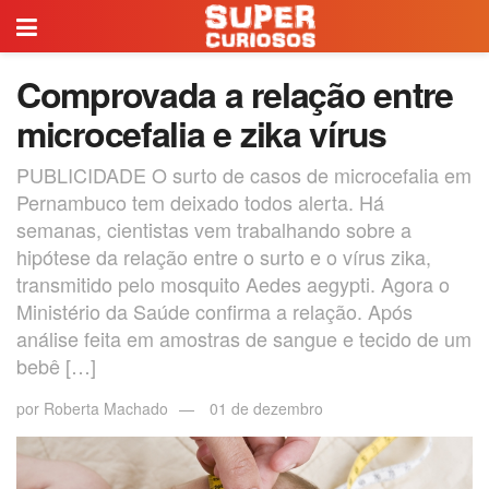
Comprovada a relação entre
microcefalia e zika vírus
PUBLICIDADE O surto de casos de microcefalia em
Pernambuco tem deixado todos alerta. Há
semanas, cientistas vem trabalhando sobre a
hipótese da relação entre o surto e o vírus zika,
transmitido pelo mosquito Aedes aegypti. Agora o
Ministério da Saúde confirma a relação. Após
análise feita em amostras de sangue e tecido de um
bebê […]
por
Roberta Machado
01 de dezembro