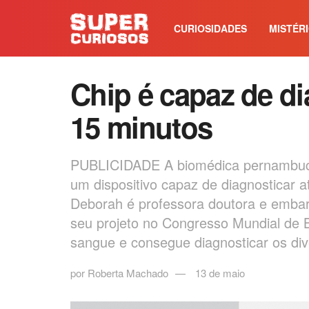
CURIOSIDADES
MISTÉR
Chip é capaz de d
15 minutos
PUBLICIDADE A biomédica pernambucan
um dispositivo capaz de diagnosticar 
Deborah é professora doutora e embarc
seu projeto no Congresso Mundial de 
sangue e consegue diagnosticar os div
por
Roberta Machado
13 de maio