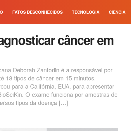
IO
FATOS DESCONHECIDOS
TECNOLOGIA
CIÊNCIA
iagnosticar câncer em
a Deborah Zanforlin é a responsável por
até 18 tipos de câncer em 15 minutos.
ou para a Califórnia, EUA, para apresentar
BioSciKin. O exame funciona por amostras de
ersos tipos da doença […]