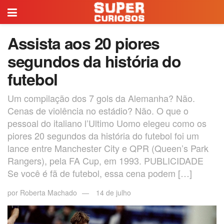
Assista aos 20 piores
segundos da história do
futebol
Um compilação dos 7 gols da Alemanha? Não.
Cenas de violência no estádio? Não. O que o
pessoal do italiano l’Ultimo Uomo elegeu como os
piores 20 segundos da história do futebol foi um
lance entre Manchester City e QPR (Queen’s Park
Rangers), pela FA Cup, em 1993. PUBLICIDADE
Se você é fã de futebol, essa cena podem […]
por
Roberta Machado
14 de julho