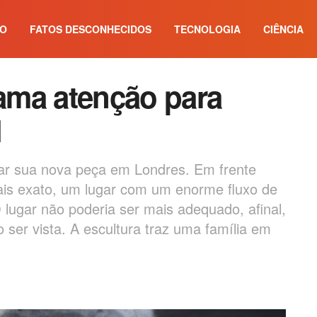
IO
FATOS DESCONHECIDOS
TECNOLOGIA
CIÊNCIA
hama atenção para
l
ear sua nova peça em Londres. Em frente
ais exato, um lugar com um enorme fluxo de
lugar não poderia ser mais adequado, afinal,
 ser vista. A escultura traz uma família em