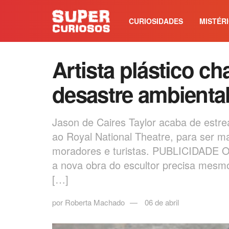
CURIOSIDADES
MISTÉR
Artista plástico c
desastre ambienta
Jason de Caires Taylor acaba de estr
ao Royal National Theatre, para ser m
moradores e turistas. PUBLICIDADE O 
a nova obra do escultor precisa mesmo
[…]
por
Roberta Machado
06 de abril