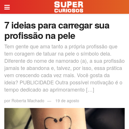
7 ideias para carregar sua
profissão na pele
Tem gente que ama tanto a própria profissão que
tem coragem de tatuar na pele o símbolo dela.
Diferente do nome de namorado (a), a sua profissão
jamais te abandona e, talvez, por isso, essa prática
vem crescendo cada vez mais. Você gosta da
ideia? PUBLICIDADE Outra possível motivação é o
tempo dedicado ao aprimoramento […]
por
Roberta Machado
19 de agosto