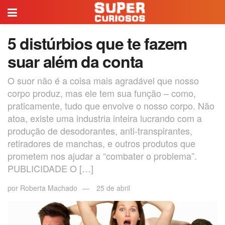
5 distúrbios que te fazem
suar além da conta
O suor não é a coisa mais agradável que nosso
corpo produz, mas ele tem sua função – como,
praticamente, tudo que envolve o nosso corpo. Não
atoa, existe uma industria inteira lucrando com a
produção de desodorantes, anti-transpirantes,
retiradores de manchas, e outros produtos que
prometem nos ajudar a “combater o problema”.
PUBLICIDADE O […]
por
Roberta Machado
25 de abril