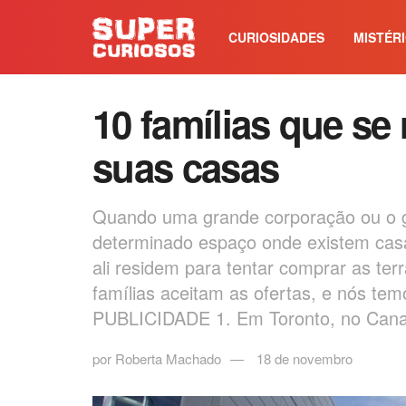
CURIOSIDADES
MISTÉR
10 famílias que se
suas casas
Quando uma grande corporação ou o g
determinado espaço onde existem casa
ali residem para tentar comprar as t
famílias aceitam as ofertas, e nós te
PUBLICIDADE 1. Em Toronto, no Can
por
Roberta Machado
18 de novembro