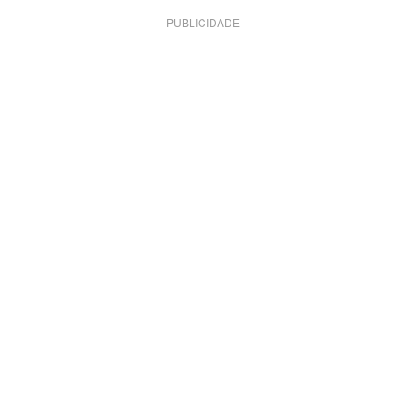
PUBLICIDADE