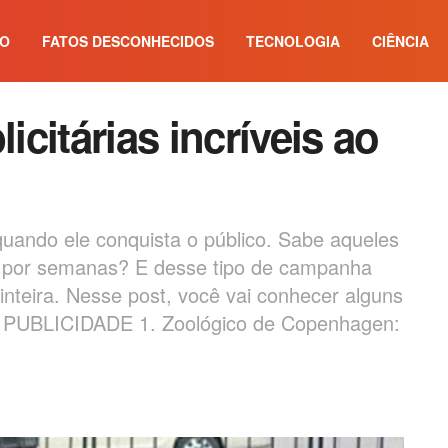
IO
FATOS DESCONHECIDOS
TECNOLOGIA
CIÊNCIA
citárias incríveis ao
uando ele conquista o público. Sabe aqueles
o por semanas? E desse tipo de campanha
a inteira. Nesse post, você vai conhecer alguns
. PUBLICIDADE 1. Zoológico de Copenhagen: