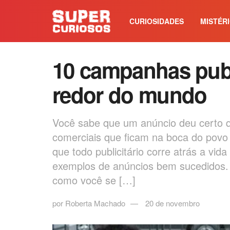
CURIOSIDADES
MISTÉR
10 campanhas publi
redor do mundo
Você sabe que um anúncio deu certo q
comerciais que ficam na boca do pov
que todo publicitário corre atrás a vid
exemplos de anúncios bem sucedidos
como você se […]
por
Roberta Machado
20 de novembro